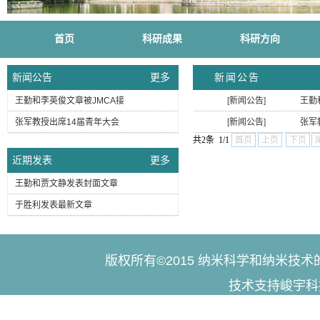
首页
科研成果
科研方向
新闻公告
更多
新闻公告
王勤和李英俊文章被JMCA接
[
新闻公告
]
王勤
张军教授出席14届青年大会
[
新闻公告
]
张军
共2条 1/1
首页
上页
下页
近期发表
更多
王勤和贾文静发表封面文章
于胜利发表最新文章
版权所有©2015 纳米科学和纳米技
技术支持峻宇